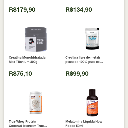
Cápsulas
R$179,90
R$134,90
Creatina Monohidratada
Creatina livre de metais
Max Titanium 300g
pesados 100% pura com
Laudo 300g Neobody
Nutrition
R$75,10
R$99,90
True Whey Protein
Melatonina Líquida Now
Coconut Icecream True
Foods 59ml