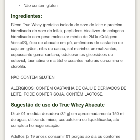
Não contém glúten
Ingredientes:
Blend True Whey (proteína isolada do soro do leite e proteína
hidrolisada do soro do leite), peptídeos bioativos de colágeno
hidrolisado com peso molecular médio de 2kDa (Colágeno
Verisol®), óleo de abacate em pó, amêndoas de castanha de
caju em grãos, nibs de cacau, sal marinho, aromatizantes,
espessante goma xantana, edulcorantes glicosídeos de
esteviol, taumatina e maltitol e corantes naturais curcumina e
clorofila.
NÃO CONTÉM GLÚTEN.
ALÉRGICOS:
CONTÉM CASTANHA DE CAJU E DERIVADOS DE
LEITE. PODE CONTER SOJA. CONTÉM LACTOSE.
Sugestão de uso do True Whey Abacate
Diluir
01 medida dosadora (32 g)
em aproximadamente
150 ml
de água
, utilizando mixer, coqueteleira ou liquidificador, até
completa homogeneização.
Adultos (≥ 19 anos):
consumir
01 porção ao dia
ou conforme