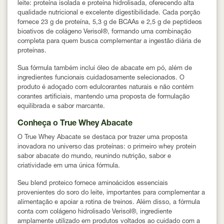
leite:
proteína isolada e proteína hidrolisada
, oferecendo alta
qualidade nutricional e excelente digestibilidade. Cada porção
fornece
23 g de proteína
,
5,3 g de BCAAs
e
2,5 g de peptídeos
bioativos de colágeno Verisol®
, formando uma combinação
completa para quem busca complementar a ingestão diária de
proteínas.
Sua fórmula também inclui
óleo de abacate em pó
, além de
ingredientes funcionais cuidadosamente selecionados. O
produto é adoçado com
edulcorantes naturais
e não contém
corantes artificiais, mantendo uma proposta de formulação
equilibrada e sabor marcante.
Conheça o True Whey Abacate
O True Whey Abacate se destaca por trazer uma proposta
inovadora no universo das proteínas:
o primeiro whey protein
sabor abacate do mundo
, reunindo nutrição, sabor e
criatividade em uma única fórmula.
Seu blend proteico fornece aminoácidos essenciais
provenientes do soro do leite, importantes para complementar a
alimentação e apoiar a rotina de treinos. Além disso, a fórmula
conta com
colágeno hidrolisado Verisol®
, ingrediente
amplamente utilizado em produtos voltados ao cuidado com a