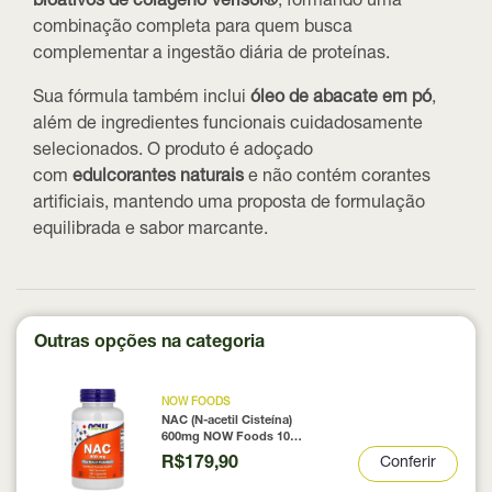
bioativos de colágeno Verisol®
, formando uma
combinação completa para quem busca
complementar a ingestão diária de proteínas.
Sua fórmula também inclui
óleo de abacate em pó
,
além de ingredientes funcionais cuidadosamente
selecionados. O produto é adoçado
com
edulcorantes naturais
e não contém corantes
artificiais, mantendo uma proposta de formulação
equilibrada e sabor marcante.
Outras opções na categoria
NOW FOODS
NAC (N-acetil Cisteína)
600mg NOW Foods 100
Cápsulas
R$179,90
Conferir