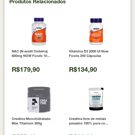
Produtos Relacionados
NAC (N-acetil Cisteína)
Vitamina D3 2000 UI Now
600mg NOW Foods 100
Foods 240 Cápsulas
Cápsulas
R$179,90
R$134,90
Creatina Monohidratada
Creatina livre de metais
Max Titanium 300g
pesados 100% pura com
Laudo 300g Neobody
Nutrition