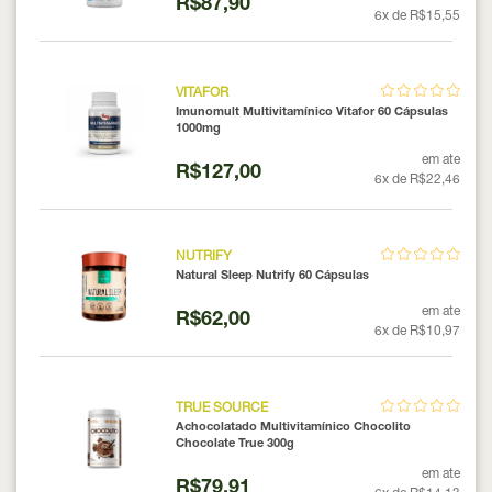
R$87,90
6x de R$15,55
VITAFOR
Imunomult Multivitamínico Vitafor 60 Cápsulas
1000mg
em ate
R$127,00
6x de R$22,46
NUTRIFY
Natural Sleep Nutrify 60 Cápsulas
em ate
R$62,00
6x de R$10,97
TRUE SOURCE
Achocolatado Multivitamínico Chocolito
Chocolate True 300g
em ate
R$79,91