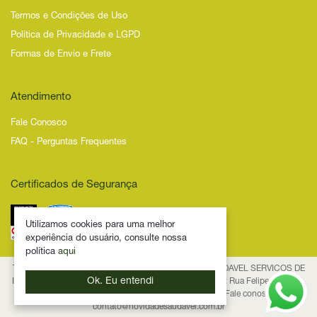
Termos e Condições de Uso
Política de Privacidade e LGPD
Formas de Envio e Frete
Atendimento
Fale Conosco
FAQ - Perguntas Frequentes
Certificados de Segurança
Utilizamos cookies para uma melhor
experiência do usuário, consulte nossa
política
aqui
Todos os Direitos Reservados – 2025 – NOVIDADE SAUDAVEL SERVICOS DE
Ok. Eu entendi
INTERNET LTDA - CNPJ 53.474.116/0001-29 Endereço: Rua Felipe Schmidt,
835, Centro, CEP 88.010-001, Florianópolis/SC Fale conosco:
contato@novidadesaudavel.com.br