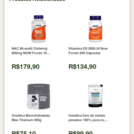
NAC (N-acetil Cisteína)
Vitamina D3 2000 UI Now
600mg NOW Foods 100
Foods 240 Cápsulas
Cápsulas
R$179,90
R$134,90
Creatina Monohidratada
Creatina livre de metais
Max Titanium 300g
pesados 100% pura com
Laudo 300g Neobody
Nutrition