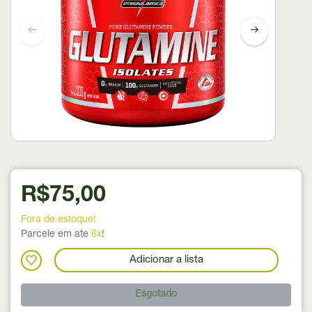
R$75,00
Fora de estoque!
Parcele em ate
6x
!
Adicionar a lista
Esgotado