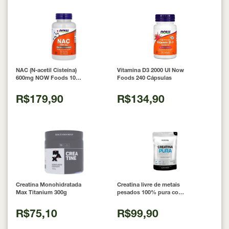
NAC (N-acetil Cisteína)
Vitamina D3 2000 UI Now
600mg NOW Foods 100
Foods 240 Cápsulas
Cápsulas
R$179,90
R$134,90
Creatina Monohidratada
Creatina livre de metais
Max Titanium 300g
pesados 100% pura com
Laudo 300g Neobody
Nutrition
R$75,10
R$99,90